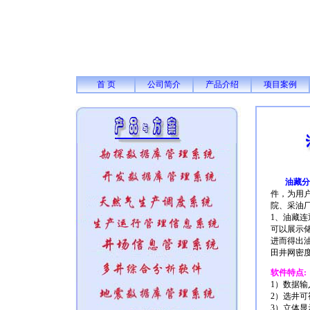
首 页
公司简介
产品介绍
项目案例
油藏分
件，为用
院、采油
1、油藏连
可以展示
进而得出
田井网密
软件特点:
1）数据输入
2）选井
3）立体