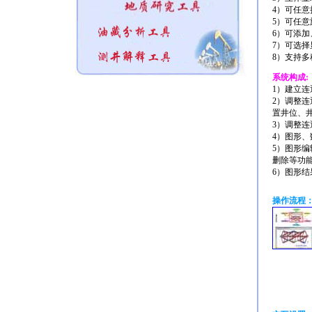
4）可任
5）可任
6）可添
7）可选
8）支持多
系统构成:
1）建立
2）调整
置井位、井
3）调整
4）图形
5）图形
删除等功
6）图形结
操作流程