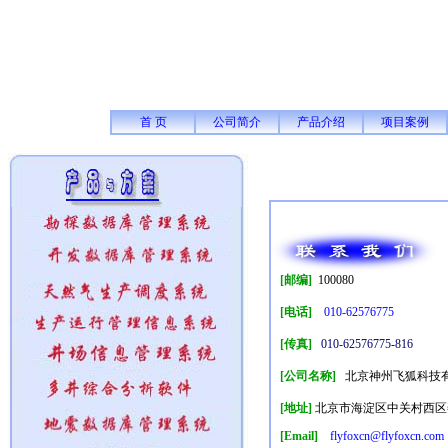
首 页
公司简介
产品介绍
项目案例
[邮编]
100080
[电话]
010-62576775
[传真]
010-62576775-816
[公司名称]
北京神州飞狐科技
[地址]
北京市海淀区中关村西区善缘街
[Email]
flyfoxcn@flyfoxcn.com