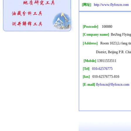
[网址]
http://www.flyfoxcn.com
[Postcode
]
100080
[Company name]
BeiJing Flying
[Address]
Room 1023,Li fang ti
District, Beijing P.R .Ch
[Mobile]
13911553511
[Tel]
010-62576775
[fax]
010-62576775-816
[E-mail
]
flyfoxcn@flyfoxcn.com